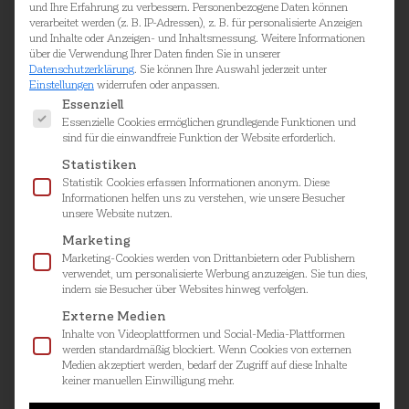
und Ihre Erfahrung zu verbessern.
Personenbezogene Daten können
verarbeitet werden (z. B. IP-Adressen), z. B. für personalisierte Anzeigen
und Inhalte oder Anzeigen- und Inhaltsmessung.
Weitere Informationen
über die Verwendung Ihrer Daten finden Sie in unserer
Datenschutzerklärung
.
Sie können Ihre Auswahl jederzeit unter
Einstellungen
widerrufen oder anpassen.
Es folgt eine Liste der Service-Gruppen, für die ei
Essenziell
Nur die Stille lässt uns aufhorchen
Essenzielle Cookies ermöglichen grundlegende Funktionen und
sind für die einwandfreie Funktion der Website erforderlich.
Unsere Welt ist laut geworden. Echte Stille
selten. Über allem hängt ein Geräusch, eine
Statistiken
Statistik Cookies erfassen Informationen anonym. Diese
Ablenkung, eine Quelle der Störung. Stille ist zu
Informationen helfen uns zu verstehen, wie unsere Besucher
einem besonderen Luxus-gut gewachsen. Um in
unsere Website nutzen.
Ruhe Kraft tanken zu können, braucht es
Marketing
Lautlosigkeit. Die Stille kann der Seele dann ein
Marketing-Cookies werden von Drittanbietern oder Publishern
verwendet, um personalisierte Werbung anzuzeigen. Sie tun dies,
Hilfsmittel sein, in ihre eigenen Tiefen hinein-
indem sie Besucher über Websites hinweg verfolgen.
zuschauen, einen neuen Ort zu entdecken
Externe Medien
zwischen Abgeschiedenheit, Auszeit und
Inhalte von Videoplattformen und Social-Media-Plattformen
Konzentration. Wie die Sehnsuchtsorte in
werden standardmäßig blockiert. Wenn Cookies von externen
unserem Katalog – in Bayern und Österreich
Medien akzeptiert werden, bedarf der Zugriff auf diese Inhalte
keiner manuellen Einwilligung mehr.
gelegen. Dort ist sie zuhause, die Stille. Dort
findet sie das, was sie zum Leben braucht: Eine