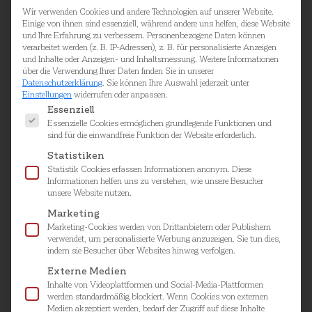
Wir verwenden Cookies und andere Technologien auf unserer Website.
Einige von ihnen sind essenziell, während andere uns helfen, diese Website
und Ihre Erfahrung zu verbessern.
Personenbezogene Daten können
verarbeitet werden (z. B. IP-Adressen), z. B. für personalisierte Anzeigen
und Inhalte oder Anzeigen- und Inhaltsmessung.
Weitere Informationen
über die Verwendung Ihrer Daten finden Sie in unserer
Datenschutzerklärung
.
Sie können Ihre Auswahl jederzeit unter
Einstellungen
widerrufen oder anpassen.
Es folgt eine Liste der Service-Gruppen, für die ei
Essenziell
PET AKUSTIKBAFFEL
Essenzielle Cookies ermöglichen grundlegende Funktionen und
sind für die einwandfreie Funktion der Website erforderlich.
Gestaltbare und freischwebende
Statistiken
Schallabsorberbaffel
Statistik Cookies erfassen Informationen anonym. Diese
Informationen helfen uns zu verstehen, wie unsere Besucher
unsere Website nutzen.
Marketing
Marketing-Cookies werden von Drittanbietern oder Publishern
verwendet, um personalisierte Werbung anzuzeigen. Sie tun dies,
indem sie Besucher über Websites hinweg verfolgen.
Externe Medien
Inhalte von Videoplattformen und Social-Media-Plattformen
werden standardmäßig blockiert. Wenn Cookies von externen
Medien akzeptiert werden, bedarf der Zugriff auf diese Inhalte