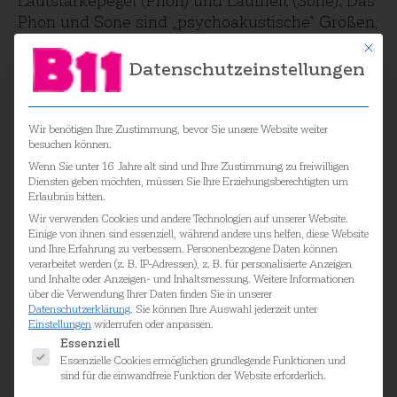
Lautstärkepegel (Phon) und Lautheit (Sone). Das
Phon und Sone sind „psychoakustische“ Größen,
welche die Wahrnehmung von Schall
Mit die
beschreiben, nicht ihre physikalischen
Datenschutzeinstellungen
Eigenschaften. Durch Hörversuche ist die
Definition dieser Größen möglich. Der bewertete
Schalldruckpegel leistet zwar eine
Wir benötigen Ihre Zustimmung, bevor Sie unsere Website weiter
besuchen können.
psychoakustische, dennoch brauchbare und
Wenn Sie unter 16 Jahre alt sind und Ihre Zustimmung zu freiwilligen
standardisierte Berücksichtigung der
Diensten geben möchten, müssen Sie Ihre Erziehungsberechtigten um
Frequenzabhängigkeit der menschlichen
Erlaubnis bitten.
Lautstärke-Wahrnehmung. Dies ist für
Wir verwenden Cookies und andere Technologien auf unserer Website.
akustische Grenzwerte in fast jeder gesetzlichen
Einige von ihnen sind essenziell, während andere uns helfen, diese Website
und Ihre Erfahrung zu verbessern.
Personenbezogene Daten können
Bestimmung und Standards maßgeblich.
verarbeitet werden (z. B. IP-Adressen), z. B. für personalisierte Anzeigen
Digitale Schallpegelmessgeräte können auch die
und Inhalte oder Anzeigen- und Inhaltsmessung.
Weitere Informationen
über die Verwendung Ihrer Daten finden Sie in unserer
psychoakustischen Größen Phon und Sone
Datenschutzerklärung
.
Sie können Ihre Auswahl jederzeit unter
anzeigen.
Einstellungen
widerrufen oder anpassen.
Es folgt eine Liste der Service-Gruppen, für die ei
Essenziell
Schalldruckpegel verschiedener Schallquellen
Essenzielle Cookies ermöglichen grundlegende Funktionen und
sind für die einwandfreie Funktion der Website erforderlich.