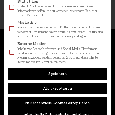
Statistiken
Mehr Infos finden Sie direkt bei
Wikipedia
.
Statistik Cookies erfassen Informationen anonym. Diese
Informationen helfen uns zu verstehen, wie unsere Besucher
unsere Website nutzen.
Marketing
Marketing-Cookies werden von Drittanbietern oder Publishern
verwendet, um personalisierte Werbung anzuzeigen. Sie tun dies,
indem sie Besucher über Websites hinweg verfolgen.
B11
Externe Medien
Inhalte von Videoplattformen und Social-Media-Plattformen
+49 8076 888 410
werden standardmäßig blockiert. Wenn Cookies von externen
Medien akzeptiert werden, bedarf der Zugriff auf diese Inhalte
info@b11.com
keiner manuellen Einwilligung mehr.
Brandstätt 11
83533 Edling
Speichern
Germany
Alle akzeptieren
Katalog anfordern
Nur essenzielle Cookies akzeptieren
Individuelle Datenschutzeinstellungen