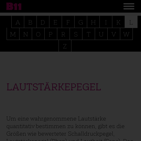
A
B
D
E
F
G
H
I
K
L
M
N
O
P
R
S
T
U
V
W
Z
LAUTSTÄRKEPEGEL
Um eine wahrgenommene Lautstärke
quantitativ bestimmen zu können, gibt es die
Größen wie bewerteter Schalldruckpegel,