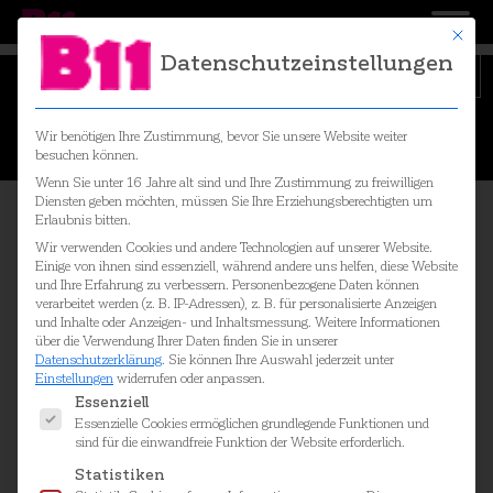
Mit die
Datenschutzeinstellungen
A
B
D
E
F
G
H
I
K
L
M
N
O
P
R
S
T
U
V
W
Wir benötigen Ihre Zustimmung, bevor Sie unsere Website weiter
besuchen können.
Z
ZWEISCHALIGE WÄNDE
Wenn Sie unter 16 Jahre alt sind und Ihre Zustimmung zu freiwilligen
Diensten geben möchten, müssen Sie Ihre Erziehungsberechtigten um
Erlaubnis bitten.
Sie bestehen aus zwei einzelnen Schalen.
Wir verwenden Cookies und andere Technologien auf unserer Website.
Zwischen den beiden Schalen besteht
Einige von ihnen sind essenziell, während andere uns helfen, diese Website
eine Luft- oder eine Dämmschicht. Vor
und Ihre Erfahrung zu verbessern.
Personenbezogene Daten können
verarbeitet werden (z. B. IP-Adressen), z. B. für personalisierte Anzeigen
allem die Trennwände von Reihen- oder
und Inhalte oder Anzeigen- und Inhaltsmessung.
Weitere Informationen
Wohnhäusern bestehen aus zwei
über die Verwendung Ihrer Daten finden Sie in unserer
biegesteifen Schalen (gemauert oder
Datenschutzerklärung
.
Sie können Ihre Auswahl jederzeit unter
Einstellungen
widerrufen oder anpassen.
betoniert) und einer Faserdämmplatte. Die
Es folgt eine Liste der Service-Gruppen, für die ei
Essenziell
Dämmplatte soll vor allem Schallbrücken
Essenzielle Cookies ermöglichen grundlegende Funktionen und
verhindern. – Bei Leichtbauwänden
sind für die einwandfreie Funktion der Website erforderlich.
bestehen beide Schalen aus biegesteifen
Statistiken