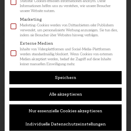
Materialien (Gipskartonplatten oder…
Statistik Cookies erfassen Informationen anonym. Diese
Informationen helfen uns zu verstehen, wie unsere Besucher
unsere Website nutzen.
Marketing
Marketing-Cookies werden von Drittanbietern oder Publishern
verwendet, um personalisierte Werbung anzuzeigen. Sie tun dies,
indem sie Besucher über Websites hinweg verfolgen.
Externe Medien
Inhalte von Videoplattformen und Social-Media-Plattformen
werden standardmäßig blockiert. Wenn Cookies von externen
Medien akzeptiert werden, bedarf der Zugriff auf diese Inhalte
keiner manuellen Einwilligung mehr.
Speichern
Alle akzeptieren
Nur essenzielle Cookies akzeptieren
Individuelle Datenschutzeinstellungen