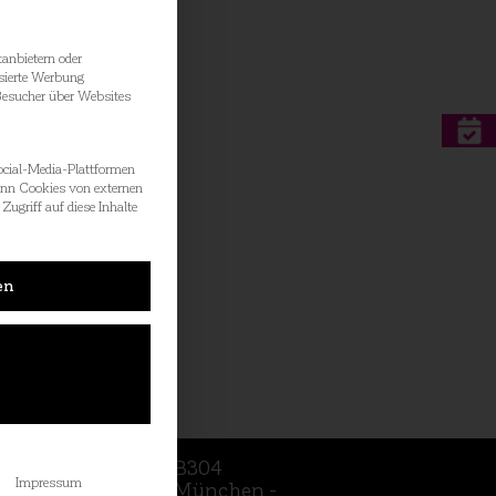
anbietern oder
sierte Werbung
 Besucher über Websites
ocial-Media-Plattformen
enn Cookies von externen
Zugriff auf diese Inhalte
.
en
ahrt
B304
Impressum
München -