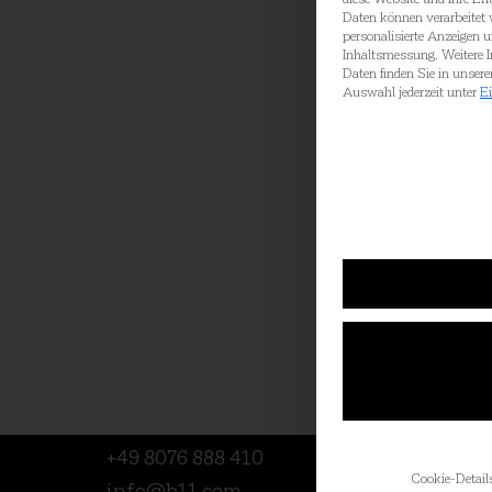
Daten können verarbeitet w
personalisierte Anzeigen 
Inhaltsmessung.
Weitere 
Daten finden Sie in unsere
Auswahl jederzeit unter
Ei
B11
Katalog an
+49 8076 888 410
Cookie-Detail
info@b11.com