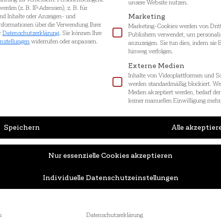
unsere Website nutzen.
erden (z. B. IP-Adressen), z. B. für
und Inhalte oder Anzeigen- und
Marketing
Informationen über die Verwendung Ihrer
Marketing-Cookies werden von Dritt
r
Datenschutzerklärung
.
Sie können Ihre
Publishern verwendet, um personali
nstellungen
widerrufen oder anpassen.
anzuzeigen. Sie tun dies, indem sie
hinweg verfolgen.
Externe Medien
Inhalte von Videoplattformen und S
werden standardmäßig blockiert. W
Medien akzeptiert werden, bedarf der 
keiner manuellen Einwilligung mehr
Speichern
Alle akzeptier
Nur essenzielle Cookies akzeptieren
Individuelle Datenschutzeinstellungen
fordern
Links
B11 Anf
Impressum
Datenschutz
s
Datenschutzerklärung