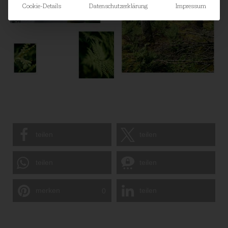
Cookie-Details
Datenschutzerklärung
Impressum
teilen
teilen
teilen
teilen
merken
teilen
0