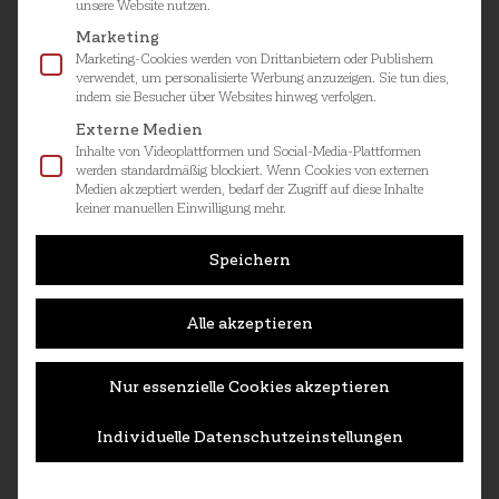
unsere Website nutzen.
in jeder Lage montierbar (parallel oder
schräg)
Marketing
Marketing-Cookies werden von Drittanbietern oder Publishern
verwendet, um personalisierte Werbung anzuzeigen. Sie tun dies,
Wirkungsgrad
indem sie Besucher über Websites hinweg verfolgen.
Externe Medien
Design
Inhalte von Videoplattformen und Social-Media-Plattformen
werden standardmäßig blockiert. Wenn Cookies von externen
Medien akzeptiert werden, bedarf der Zugriff auf diese Inhalte
keiner manuellen Einwilligung mehr.
Daten
Speichern
Montage
Alle akzeptieren
Nur essenzielle Cookies akzeptieren
Individuelle Datenschutzeinstellungen