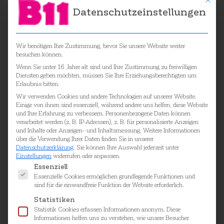
Datenschutzeinstellungen
Wenn‘s eine runde Sache werden soll …
Wir benötigen Ihre Zustimmung, bevor Sie unsere Website weiter
… dann ist das kreisförmige, federleichte
besuchen können.
Schallabsorberpaneel am Start. Magnetische
Wenn Sie unter 16 Jahre alt sind und Ihre Zustimmung zu freiwilligen
Elemente halten den federleichten
Diensten geben möchten, müssen Sie Ihre Erziehungsberechtigten um
Wandabsorber
WING ROUND
mit geringem
Erlaubnis bitten.
Abstand zur Wand oder mit Seilen – von der
Wir verwenden Cookies und andere Technologien auf unserer Website.
Einige von ihnen sind essenziell, während andere uns helfen, diese Website
Decke abgehängt – sicher in seiner Bahn.
und Ihre Erfahrung zu verbessern.
Personenbezogene Daten können
verarbeitet werden (z. B. IP-Adressen), z. B. für personalisierte Anzeigen
Einfach montiert, einfach eine runde Sache.
und Inhalte oder Anzeigen- und Inhaltsmessung.
Weitere Informationen
über die Verwendung Ihrer Daten finden Sie in unserer
Datenschutzerklärung
.
Sie können Ihre Auswahl jederzeit unter
Einstellungen
widerrufen oder anpassen.
Es folgt eine Liste der Service-Gruppen, für die ei
Essenziell
Besonderheiten
Essenzielle Cookies ermöglichen grundlegende Funktionen und
sind für die einwandfreie Funktion der Website erforderlich.
Statistiken
Feng Shui kompatibel
Statistik Cookies erfassen Informationen anonym. Diese
passend zu runden Leuchten
Informationen helfen uns zu verstehen, wie unsere Besucher