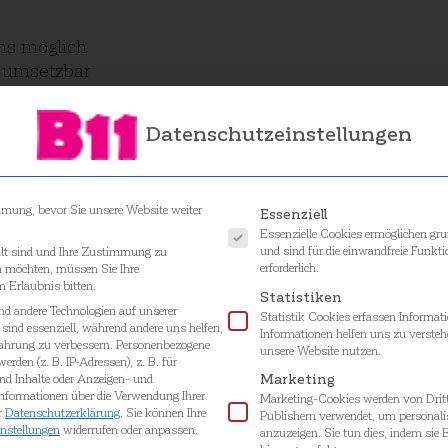
ns möglich
 umsetzbar
rt
Datenschutzeinstellungen
Es folgt eine Liste der Ser
mmung, bevor Sie unsere Website weiter
Essenziell
Essenzielle Cookies ermöglichen gr
und sind für die einwandfreie Funkti
alt sind und Ihre Zustimmung zu
erforderlich.
en möchten, müssen Sie Ihre
 Erlaubnis bitten.
Statistiken
d andere Technologien auf unserer
Statistik Cookies erfassen Informa
sind essenziell, während andere uns helfen,
Informationen helfen uns zu versteh
fahrung zu verbessern.
Personenbezogene
unsere Website nutzen.
erden (z. B. IP-Adressen), z. B. für
und Inhalte oder Anzeigen- und
Marketing
Informationen über die Verwendung Ihrer
Marketing-Cookies werden von Dritt
r
Datenschutzerklärung
.
Sie können Ihre
Publishern verwendet, um personali
nstellungen
widerrufen oder anpassen.
anzuzeigen. Sie tun dies, indem sie