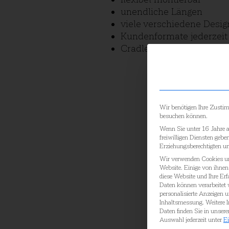
unendliche Längen
viele verschiedene Desig
Kundenformate jederzeit
Cradle to Cradle zertifizie
Wir benötigen Ihre Zusti
besuchen können.
Wenn Sie unter 16 Jahre 
freiwilligen Diensten geb
Erziehungsberechtigten um
Wir verwenden Cookies un
Website. Einige von ihnen 
diese Website und Ihre Er
Daten können verarbeitet w
personalisierte Anzeigen 
Inhaltsmessung.
Weitere 
Daten finden Sie in unsere
Auswahl jederzeit unter
Ei