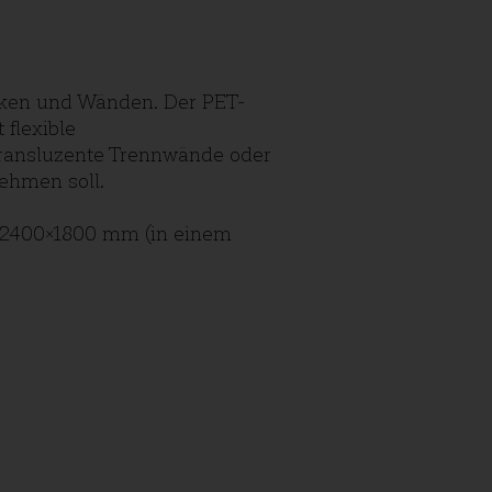
ecken und Wänden. Der PET-
 flexible
transluzente Trennwände oder
ehmen soll.
n 2400×1800 mm (in einem