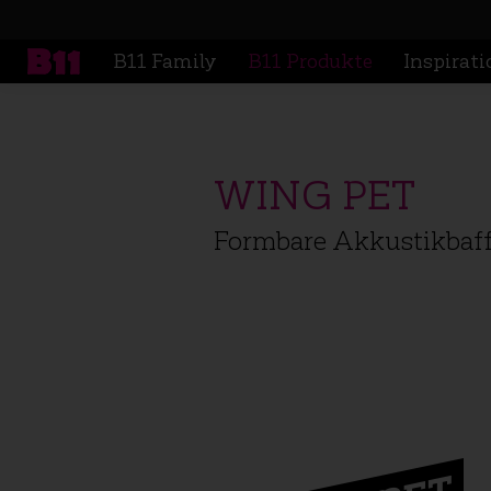
B11 Family
B11 Produkte
Inspirat
B11 Family
B11 Produkte
Inspirat
WING PET
Formbare Akkustikbaf