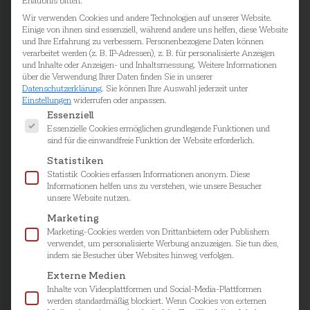
Erlaubnis bitten.
Wir verwenden Cookies und andere Technologien auf unserer Website.
Einige von ihnen sind essenziell, während andere uns helfen, diese Website
und Ihre Erfahrung zu verbessern.
Personenbezogene Daten können
verarbeitet werden (z. B. IP-Adressen), z. B. für personalisierte Anzeigen
und Inhalte oder Anzeigen- und Inhaltsmessung.
Weitere Informationen
über die Verwendung Ihrer Daten finden Sie in unserer
Datenschutzerklärung
.
Sie können Ihre Auswahl jederzeit unter
Einstellungen
widerrufen oder anpassen.
Es folgt eine Liste der Service-Gruppen, für die ei
Essenziell
Essenzielle Cookies ermöglichen grundlegende Funktionen und
sind für die einwandfreie Funktion der Website erforderlich.
Statistiken
Statistik Cookies erfassen Informationen anonym. Diese
Informationen helfen uns zu verstehen, wie unsere Besucher
unsere Website nutzen.
Marketing
Marketing-Cookies werden von Drittanbietern oder Publishern
verwendet, um personalisierte Werbung anzuzeigen. Sie tun dies,
indem sie Besucher über Websites hinweg verfolgen.
Externe Medien
Inhalte von Videoplattformen und Social-Media-Plattformen
werden standardmäßig blockiert. Wenn Cookies von externen