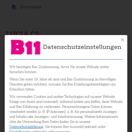
Download
LUCIA CS
Mit die
Datenschutzeinstellungen
Entflammbarkeit (BS EN 13501-1 Adhered)
Wir benötigen Ihre Zustimmung, bevor Sie unsere Website weiter
besuchen können.
Wenn Sie unter 16 Jahre alt sind und Ihre Zustimmung zu freiwilligen
Download
Diensten geben möchten, müssen Sie Ihre Erziehungsberechtigten um
Erlaubnis bitten.
Wir verwenden Cookies und andere Technologien auf unserer Website.
Einige von ihnen sind essenziell, während andere uns helfen, diese Website
und Ihre Erfahrung zu verbessern.
Personenbezogene Daten können
Entflammbarkeit (BS EN 13501-1 Un-Adhered)
verarbeitet werden (z. B. IP-Adressen), z. B. für personalisierte Anzeigen
und Inhalte oder Anzeigen- und Inhaltsmessung.
Weitere Informationen
über die Verwendung Ihrer Daten finden Sie in unserer
Datenschutzerklärung
.
Sie können Ihre Auswahl jederzeit unter
Download
Einstellungen
widerrufen oder anpassen.