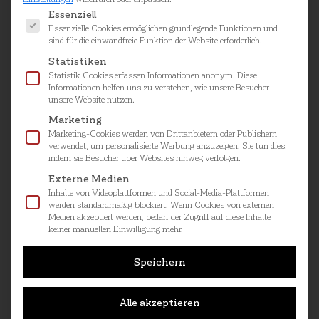
Es folgt eine Liste der Service-Gruppen, für die ei
Essenziell
Essenzielle Cookies ermöglichen grundlegende Funktionen und
sind für die einwandfreie Funktion der Website erforderlich.
Statistiken
Entflammbarkeit (BS 476 Part 6)
Statistik Cookies erfassen Informationen anonym. Diese
Informationen helfen uns zu verstehen, wie unsere Besucher
unsere Website nutzen.
Download
Marketing
Marketing-Cookies werden von Drittanbietern oder Publishern
verwendet, um personalisierte Werbung anzuzeigen. Sie tun dies,
indem sie Besucher über Websites hinweg verfolgen.
Entflammbarkeit (BS 476 Part 7)
Externe Medien
Inhalte von Videoplattformen und Social-Media-Plattformen
werden standardmäßig blockiert. Wenn Cookies von externen
Medien akzeptiert werden, bedarf der Zugriff auf diese Inhalte
keiner manuellen Einwilligung mehr.
Download
Speichern
Entflammbarkeit (BS 5867 Part 2)
Alle akzeptieren